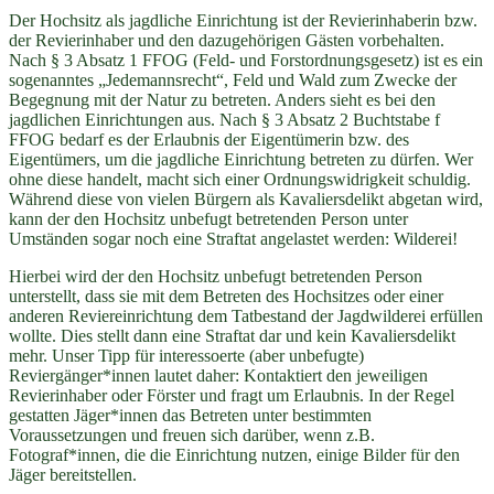
Der Hochsitz als jagdliche Einrichtung ist der Revierinhaberin bzw.
der Revierinhaber und den dazugehörigen Gästen vorbehalten.
Nach § 3 Absatz 1 FFOG (Feld- und Forstordnungsgesetz) ist es ein
sogenanntes „Jedemannsrecht“, Feld und Wald zum Zwecke der
Begegnung mit der Natur zu betreten. Anders sieht es bei den
jagdlichen Einrichtungen aus. Nach § 3 Absatz 2 Buchtstabe f
FFOG bedarf es der Erlaubnis der Eigentümerin bzw. des
Eigentümers, um die jagdliche Einrichtung betreten zu dürfen. Wer
ohne diese handelt, macht sich einer Ordnungswidrigkeit schuldig.
Während diese von vielen Bürgern als Kavaliersdelikt abgetan wird,
kann der den Hochsitz unbefugt betretenden Person unter
Umständen sogar noch eine Straftat angelastet werden: Wilderei!
Hierbei wird der den Hochsitz unbefugt betretenden Person
unterstellt, dass sie mit dem Betreten des Hochsitzes oder einer
anderen Reviereinrichtung dem Tatbestand der Jagdwilderei erfüllen
wollte. Dies stellt dann eine Straftat dar und kein Kavaliersdelikt
mehr. Unser Tipp für interessoerte (aber unbefugte)
Reviergänger*innen lautet daher: Kontaktiert den jeweiligen
Revierinhaber oder Förster und fragt um Erlaubnis. In der Regel
gestatten Jäger*innen das Betreten unter bestimmten
Voraussetzungen und freuen sich darüber, wenn z.B.
Fotograf*innen, die die Einrichtung nutzen, einige Bilder für den
Jäger bereitstellen.