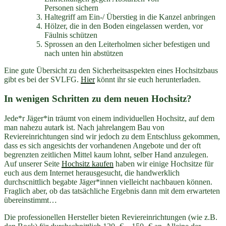
Personen sichern
Haltegriff am Ein-/ Überstieg in die Kanzel anbringen
Hölzer, die in den Boden eingelassen werden, vor
Fäulnis schützen
Sprossen an den Leiterholmen sicher befestigen und
nach unten hin abstützen
Eine gute Übersicht zu den Sicherheitsaspekten eines Hochsitzbaus
gibt es bei der SVLFG.
Hier
könnt ihr sie euch herunterladen.
In wenigen Schritten zu dem neuen Hochsitz?
Jede*r Jäger*in träumt von einem individuellen Hochsitz, auf dem
man nahezu autark ist. Nach jahrelangem Bau von
Reviereinrichtungen sind wir jedoch zu dem Entschluss gekommen,
dass es sich angesichts der vorhandenen Angebote und der oft
begrenzten zeitlichen Mittel kaum lohnt, selber Hand anzulegen.
Auf unserer Seite
Hochsitz kaufen
haben wir einige Hochsitze für
euch aus dem Internet herausgesucht, die handwerklich
durchscnittlich begabte Jäger*innen vielleicht nachbauen können.
Fraglich aber, ob das tatsächliche Ergebnis dann mit dem erwarteten
übereinstimmt…
Die professionellen Hersteller bieten Reviereinrichtungen (wie z.B.