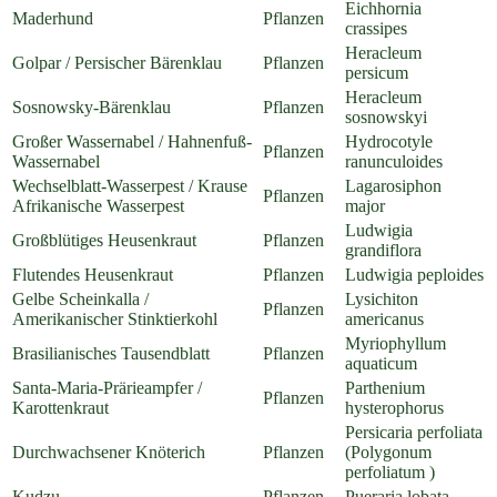
Eichhornia
Maderhund
Pflanzen
crassipes
Heracleum
Golpar / Persischer Bärenklau
Pflanzen
persicum
Heracleum
Sosnowsky-Bärenklau
Pflanzen
sosnowskyi
Großer Wassernabel / Hahnenfuß-
Hydrocotyle
Pflanzen
Wassernabel
ranunculoides
Wechselblatt-Wasserpest / Krause
Lagarosiphon
Pflanzen
Afrikanische Wasserpest
major
Ludwigia
Großblütiges Heusenkraut
Pflanzen
grandiflora
Flutendes Heusenkraut
Pflanzen
Ludwigia peploides
Gelbe Scheinkalla /
Lysichiton
Pflanzen
Amerikanischer Stinktierkohl
americanus
Myriophyllum
Brasilianisches Tausendblatt
Pflanzen
aquaticum
Santa-Maria-Prärieampfer /
Parthenium
Pflanzen
Karottenkraut
hysterophorus
Persicaria perfoliata
Durchwachsener Knöterich
Pflanzen
(Polygonum
perfoliatum )
Kudzu
Pflanzen
Pueraria lobata