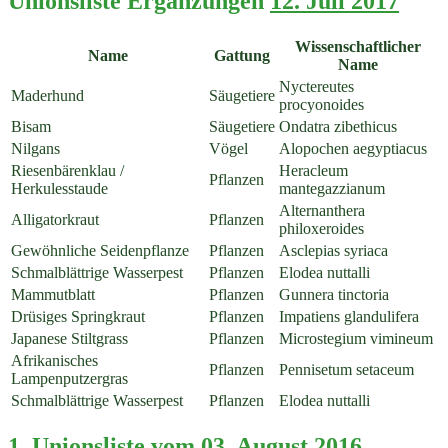
Unionsliste Ergänzungen
12. Juli 2017
Wissenschaftlicher
Name
Gattung
Name
Nyctereutes
Maderhund
Säugetiere
procyonoides
Bisam
Säugetiere
Ondatra zibethicus
Nilgans
Vögel
Alopochen aegyptiacus
Riesenbärenklau /
Heracleum
Pflanzen
Herkulesstaude
mantegazzianum
Alternanthera
Alligatorkraut
Pflanzen
philoxeroides
Gewöhnliche Seidenpflanze
Pflanzen
Asclepias syriaca
Schmalblättrige Wasserpest
Pflanzen
Elodea nuttalli
Mammutblatt
Pflanzen
Gunnera tinctoria
Drüsiges Springkraut
Pflanzen
Impatiens glandulifera
Japanese Stiltgrass
Pflanzen
Microstegium vimineum
Afrikanisches
Pflanzen
Pennisetum setaceum
Lampenputzergras
Schmalblättrige Wasserpest
Pflanzen
Elodea nuttalli
1. Unionsliste vom
03. August 2016