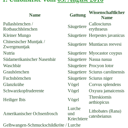
Wissenschaftlicher
Name
Gattung
Name
Pallashörnchen /
Callosciurus
Säugetiere
Rotbauchhörnchen
erythraeus
Kleiner Mungo
Säugetiere
Herpestes javanicus
Chinesischer Muntjak /
Säugetiere
Muntiacus reevesi
Zwergmuntjak
Nutria
Säugetiere
Myocastor coypus
Südamerikanischer Nasenbär
Säugetiere
Nasua nasua
Waschbär
Säugetiere
Procyon lotor
Grauhörnchen
Säugetiere
Sciurus carolinensis
Fuchshörnchen
Säugetiere
Sciurus niger
Glanzkrähe
Vögel
Corvus splendens
Schwarzkopfruderente
Vögel
Oxyura jamaicensis
Threskiornis
Heiliger Ibis
Vögel
aethiopicus
Lurche
Lithobates (Rana)
Amerikanischer Ochsenfrosch
und
catesbeianus
Kriechtiere
Gelbwangen-Schmuckschildkröte /
Lurche