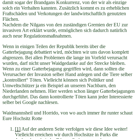
damit sogar der Brandgans Konkurrenz, von der wir als einzige
solch ein Verhalten kannten. Zusätzlich kommt es zu erheblichen
Fraßschäden und Verkotungen der landwirtschaftlich genutzten
Flächen.
Nachdem die Nilgans von den zuständigen Gremien der EU zur
invasiven Art erklärt wurde, ermöglichen sich dadurch natürlich
auch neue Regulationsmaßnahmen.
Wenn in einigen Teilen der Republik bereits über die
Gatterbejagung debattiert wird, möchten wir uns davon komplett
abgrenzen. Bei allen Problemen die lange im Vorfeld verursacht
wurden, darf nicht unser Waidgedanke auf der Strecke bleiben.
Wenn zu einer Gatterbejagung gegriffen wird, dann sollten die
Verursacher der Invasion selber Hand anlegen und die Tiere selber
„kontrolliert“ Töten. Vielleicht können sich Politiker und
Umweltschützer ja ein Beispiel an unseren Nachbarn, den
Niederlanden nehmen. Hier werden schon länger Gatterbejagungen
durchgeführt. Das dann kontrollierte Töten kann jeder Interessierte
selber bei Google nachlesen.
Waidmannsheil und Horrido, von wo auch immer ihr runter schaut
Eure Hochsitz Rotte
[1]
Auf der anderen Seite verfolgen wir diese Idee weiter!
Vielleicht erreichen wir durch Hochsitze in Parks die