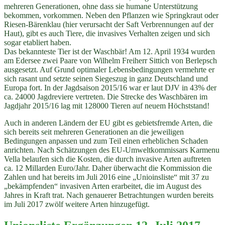
mehreren Generationen, ohne dass sie humane Unterstützung
bekommen, vorkommen. Neben den Pflanzen wie Springkraut oder
Riesen-Bärenklau (hier verursacht der Saft Verbrennungen auf der
Haut), gibt es auch Tiere, die invasives Verhalten zeigen und sich
sogar etabliert haben.
Das bekannteste Tier ist der Waschbär! Am 12. April 1934 wurden
am Edersee zwei Paare von Wilhelm Freiherr Sittich von Berlepsch
ausgesetzt. Auf Grund optimaler Lebensbedingungen vermehrte er
sich rasant und setzte seinen Siegeszug in ganz Deutschland und
Europa fort. In der Jagdsaison 2015/16 war er laut DJV in 43% der
ca. 24000 Jagdreviere vertreten. Die Strecke des Waschbären im
Jagdjahr 2015/16 lag mit 128000 Tieren auf neuem Höchststand!
Auch in anderen Ländern der EU gibt es gebietsfremde Arten, die
sich bereits seit mehreren Generationen an die jeweiligen
Bedingungen anpassen und zum Teil einen erheblichen Schaden
anrichten. Nach Schätzungen des EU-Umweltkommissars Karmenu
Vella belaufen sich die Kosten, die durch invasive Arten auftreten
ca. 12 Millarden Euro/Jahr. Daher überwacht die Kommission die
Zahlen und hat bereits im Juli 2016 eine „Unioinsliste“ mit 37 zu
„bekämpfenden“ invasiven Arten erarbeitet, die im August des
Jahres in Kraft trat. Nach genauerer Betrachtungen wurden bereits
im Juli 2017 zwölf weitere Arten hinzugefügt.