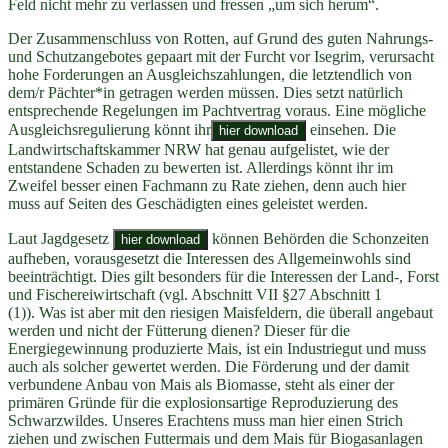
Feld nicht mehr zu verlassen und fressen „um sich herum“.
Der Zusammenschluss von Rotten, auf Grund des guten Nahrungs-
und Schutzangebotes gepaart mit der Furcht vor Isegrim, verursacht
hohe Forderungen an Ausgleichszahlungen, die letztendlich von
dem/r Pächter*in getragen werden müssen. Dies setzt natürlich
entsprechende Regelungen im Pachtvertrag voraus. Eine mögliche
Ausgleichsregulierung könnt ihr
einsehen. Die
hier download
Landwirtschaftskammer NRW hat genau aufgelistet, wie der
entstandene Schaden zu bewerten ist. Allerdings könnt ihr im
Zweifel besser einen Fachmann zu Rate ziehen, denn auch hier
muss auf Seiten des Geschädigten eines geleistet werden.
Laut Jagdgesetz
können Behörden die Schonzeiten
hier download
aufheben, vorausgesetzt die Interessen des Allgemeinwohls sind
beeinträchtigt. Dies gilt besonders für die Interessen der Land-, Forst
und Fischereiwirtschaft (vgl. Abschnitt VII §27 Abschnitt 1
(1)). Was ist aber mit den riesigen Maisfeldern, die überall angebaut
werden und nicht der Fütterung dienen? Dieser für die
Energiegewinnung produzierte Mais, ist ein Industriegut und muss
auch als solcher gewertet werden. Die Förderung und der damit
verbundene Anbau von Mais als Biomasse, steht als einer der
primären Gründe für die explosionsartige Reproduzierung des
Schwarzwildes. Unseres Erachtens muss man hier einen Strich
ziehen und zwischen Futtermais und dem Mais für Biogasanlagen