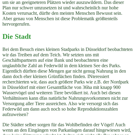
um sie an geeigneteren Plätzen wieder auszuwildern. Das dieser
Plan nur schwer umzusetzen ist und wahrscheinlich nur hohe
Kosten verursacht, dürfte den meisten Menschen Bewusst sein.
Aber genau von Menschen ist diese Problematik größtenteils
hervorgerufen.
Die Stadt
Bei dem Besuch eines kleinen Stadparks in Düsseldorf beobachteten
wir das Treiben auf dem Teich. Wir setzten uns mit
Geschäftspartnern auf eine Bank und beobachteten eine
unglaubliche Zahl an Federwild in dem kleinen See des Parks.
Eigentlich dürften diese Mengen gar nicht genug Nahrung in den
dann doch eher kleinen Grünflächen finden. INteressiert
recherchierten wir, dass auch größere Parks wie z.B. der Nordpark
in Düsseldorf mit einer Gesamtfläche von 36ha mit knapp 900
Wasservögel und weiteren Tiere bevölkert ist. Auch bei diesen
Verhältnissen kann dfas natürliche Nahrungsvorkommen nicht zur
Versorgung aller Tiere ausreichen. Also wie versorgt sich das
Federwild um dann auch noch so hohe Reproduktionszahlen
aufzuweisen?
Die Städter selber sorgen für das Wohlbefinden der Vögel! Auch
wenn an den Eingängen von Parkanlagen darauf hingewiesen wird,