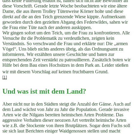
dass keine Fütterung erlaubt ist, halten sich nicht alle Bewohner an
diese Vorschrift. Gerade letzte Woche beobachteten wir eine ältere
Dame, die aus ihrem Trolley Tütenweise Körner holte und diese
direkt auf die an den Teich grenzende Wiese kippte. Aufmerksam
geworden durch den gezielten Abgang des Federwildes, sahen wir
die Frau eine Tüte nach der anderen auskippen.
Wir gingen sofort um den Teich, um die Frau zu konfrontieren. Alle
Versuche ihr die Problematik zu verdeutlichen, zeigten kein
Verständnis. So verschwand die Frau und erklärte nur: Die „armen
Vögel“. Uns blieb nichts anderes übrig, als das Ordnungsamt zu
informieren. Wir erzählten unsere Geschichte und baten zur
entsprechenden Zeit verstärkt zu patrouillieren. Zusätzlich boten wir
Hilfe bei dem Bau eines Hochsitzes in dem Park an. Leider stießen
wir mit diesem Vorschlag auf keinen fruchtbaren Grund.
[1]
Und was ist mit dem Land?
Aber nicht nur in den Städten steigt die Anzahl der Gänse. Auch auf
dem Land wächst von Jahr zu Jahr die Population. Gerade invasive
Arten wie die Nilgans bereiten heimischen Arten Probleme. Das
aggressive Verhalten dieser neozoen Art vertreibt heimische Arten
wie z.B. die Stockente von ihren Brutplätzen. Sogar dem Fuchs soll
sie sich laut Berichten einiger Waidgenossen stellen und macht