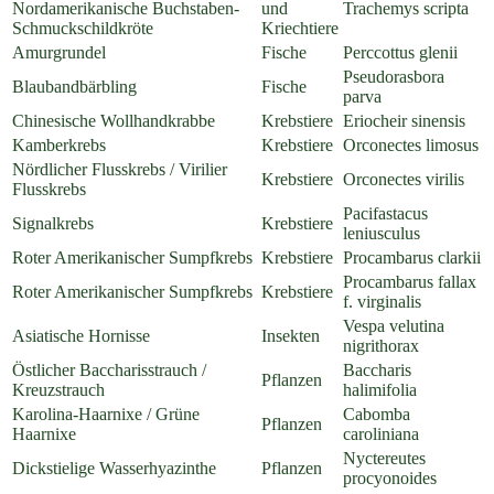
Nordamerikanische Buchstaben-
und
Trachemys scripta
Schmuckschildkröte
Kriechtiere
Amurgrundel
Fische
Perccottus glenii
Pseudorasbora
Blaubandbärbling
Fische
parva
Chinesische Wollhandkrabbe
Krebstiere
Eriocheir sinensis
Kamberkrebs
Krebstiere
Orconectes limosus
Nördlicher Flusskrebs / Virilier
Krebstiere
Orconectes virilis
Flusskrebs
Pacifastacus
Signalkrebs
Krebstiere
leniusculus
Roter Amerikanischer Sumpfkrebs
Krebstiere
Procambarus clarkii
Procambarus fallax
Roter Amerikanischer Sumpfkrebs
Krebstiere
f. virginalis
Vespa velutina
Asiatische Hornisse
Insekten
nigrithorax
Östlicher Baccharisstrauch /
Baccharis
Pflanzen
Kreuzstrauch
halimifolia
Karolina-Haarnixe / Grüne
Cabomba
Pflanzen
Haarnixe
caroliniana
Nyctereutes
Dickstielige Wasserhyazinthe
Pflanzen
procyonoides