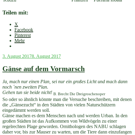
Teilen mit:
X
Facebook
Pinterest
Mehr
Veröffentlicht
3. August 2017
8. August 2017
am
Gänse auf dem Vormarsch
Ja, mach nur einen Plan, sei nur ein großes Licht und mach dann
noch ´nen zweiten Plan.
Gehen tun sie beide nicht!
B. Brecht Die Dreigroschenoper
So oder so ähnlich könnte man die Versuche beschreiben, mit denen
die „Gänsezucht“ in den Städten von vielen Naturschützern
eingedämmt werden soll.
Gänse machen es dem Menschen nach und werden Urban. In den
großen Städten ist das Aufkommen von Wildvögeln zu einer
regelrechten Plage geworden. Ornithologen des NABU schlagen
daher vor, bis zur Mauser zu warten, um die Tiere dann einzufangen