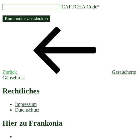
CAPTCHA Code
*
Beitragsnavigation
Vorheriger
Beitrag
Zurück
Geräucherte
Gänsebrust
Rechtliches
Impressum
Datenschutz
Hier zu Frankonia