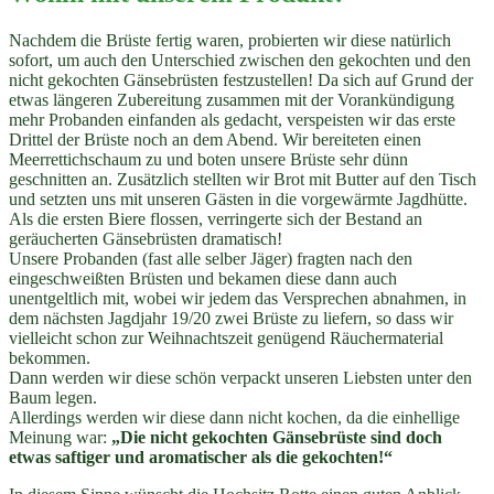
Nachdem die Brüste fertig waren, probierten wir diese natürlich
sofort, um auch den Unterschied zwischen den gekochten und den
nicht gekochten Gänsebrüsten festzustellen! Da sich auf Grund der
etwas längeren Zubereitung zusammen mit der Vorankündigung
mehr Probanden einfanden als gedacht, verspeisten wir das erste
Drittel der Brüste noch an dem Abend. Wir bereiteten einen
Meerrettichschaum zu und boten unsere Brüste sehr dünn
geschnitten an. Zusätzlich stellten wir Brot mit Butter auf den Tisch
und setzten uns mit unseren Gästen in die vorgewärmte Jagdhütte.
Als die ersten Biere flossen, verringerte sich der Bestand an
geräucherten Gänsebrüsten dramatisch!
Unsere Probanden (fast alle selber Jäger) fragten nach den
eingeschweißten Brüsten und bekamen diese dann auch
unentgeltlich mit, wobei wir jedem das Versprechen abnahmen, in
dem nächsten Jagdjahr 19/20 zwei Brüste zu liefern, so dass wir
vielleicht schon zur Weihnachtszeit genügend Räuchermaterial
bekommen.
Dann werden wir diese schön verpackt unseren Liebsten unter den
Baum legen.
Allerdings werden wir diese dann nicht kochen, da die einhellige
Meinung war:
„Die nicht gekochten Gänsebrüste sind doch
etwas saftiger und aromatischer als die gekochten!“