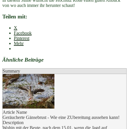
In diesem Sinne wünscht die Hochsitz Rotte einen guten Anblick
von wo auch immer ihr herunter schaut!
Teilen mit:
X
Facebook
Pinterest
Mehr
Ähnliche Beiträge
Summary
Article Name
Geräucherte Gänsebrust - Wie eine ZUbereitung aussehen kann!
Description
Wohin mit der Beute, nach dem 15.01, wenn die Jagd auf