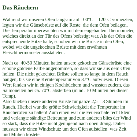
Das Räuchern
Während wir unseren Ofen langsam auf 100°C – 120°C vorheizten,
legten wir die Gänsebrüste auf die Roste, die dem Ofen beilagen.
Die Temperatur überwachten wir mit dem engebauten Thermometer,
welches direkt an der Tür des Ofens befestigt war. Als der Ofen die
entsprechende Hitze hatte, schoben wir die Brüste in den Ofen,
wobei wir die ungekochten Brüste mit dem erwähnten
Fleischthermometer ausstatteten.
Nach ca. 40-50 Minuten hatten unsere gekochten Gänsebrüste eine
schöne goldene Farbe angenommen, so dass wir sie aus dem Ofen
holten. Die nicht gekochten Brüste sollten so lange in dem Rauch
hängen, bis sie eine Kerntemperatur von 87°C aufwiesen. Diesen
Wert fanden wir in einigen Kochbüchern und wussten zudem, das
Salmonellen bei ca. 70°C absterben (mind. 10 Minuten bei dieser
Temp).
Also blieben unsere anderen Brüste für ganze 2,5 – 3 Stunden im
Rauch. Hierbei war die größte Schwierigkeit die Temperatur im
Räucherofen zu halten! Zum einen war die Feuerschale recht klein
und verlangte ständige Betreuung und zum anderen blies der Wind
so stark, dass die Hitze nicht genügend nach oben drang. Daher
mussten wir einen Windschutz um den Ofen aufstellen, was Zeit
und Mühen kostete.