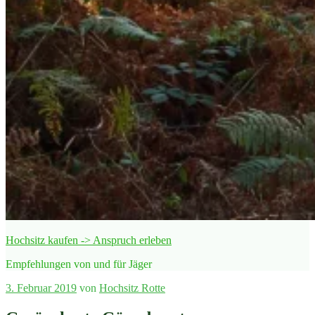
Hochsitz kaufen -> Anspruch erleben
Empfehlungen von und für Jäger
Veröffentlicht
3. Februar 2019
von
Hochsitz Rotte
am