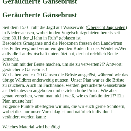
Geräucherte Gänsebrust
Geräucherte Gänsebrust
Seit dem 15.01 ruht die Jagd auf Wasserwild (
Übersicht Jagdzeiten
)
in Niedersachsen, wobei in den Vogelschutzgebieten bereits seit
dem 30.11 der „Hahn in Ruh“ geblasen ist.
Besonders Graugänse und die Neozonen fressen den Landwirten
das Futter weg und verunreinigen den Boden für das Weidetier.Wer
aktiv die Landwirtschaft unterstützt hat, der hat reichlich Beute
gemacht.
Was nun mit der Beute machen, um sie zu verwerten?!? Antwort:
geräucherte Gänsebrust!
Wir haben von ca. 20 Gänsen die Brüste ausgelöst, während wir das
übrige Wildbret anderweitig nutzten. Unser Plan war es die Brüste
zu räuchern. Auch im Fachhandel werden geräucherte Gänsebrüste
als Delikatessen angeboten und erzielen hohe Preise. Wie aber
genau vorgehen, wenn man nicht weiß, wie es funktioniert?!? Ein
Plan musste her!
Folgende Punkte überlegten wir uns, die wir euch gerne Schildern,
wobei dies nur unser Vorschlag ist und natürlich individuell
verändert werden kann:
Welches Material wird benötigt