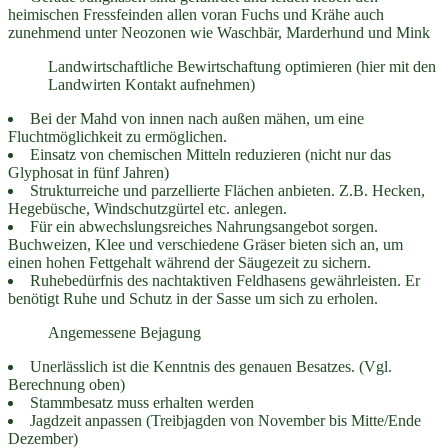
heimischen Fressfeinden allen voran Fuchs und Krähe auch
zunehmend unter Neozonen wie Waschbär, Marderhund und Mink
Landwirtschaftliche Bewirtschaftung optimieren (hier mit den
Landwirten Kontakt aufnehmen)
Bei der Mahd von innen nach außen mähen, um eine
Fluchtmöglichkeit zu ermöglichen.
Einsatz von chemischen Mitteln reduzieren (nicht nur das
Glyphosat in fünf Jahren)
Strukturreiche und parzellierte Flächen anbieten. Z.B. Hecken,
Hegebüsche, Windschutzgürtel etc. anlegen.
Für ein abwechslungsreiches Nahrungsangebot sorgen.
Buchweizen, Klee und verschiedene Gräser bieten sich an, um
einen hohen Fettgehalt während der Säugezeit zu sichern.
Ruhebedürfnis des nachtaktiven Feldhasens gewährleisten. Er
benötigt Ruhe und Schutz in der Sasse um sich zu erholen.
Angemessene Bejagung
Unerlässlich ist die Kenntnis des genauen Besatzes. (Vgl.
Berechnung oben)
Stammbesatz muss erhalten werden
Jagdzeit anpassen (Treibjagden von November bis Mitte/Ende
Dezember)