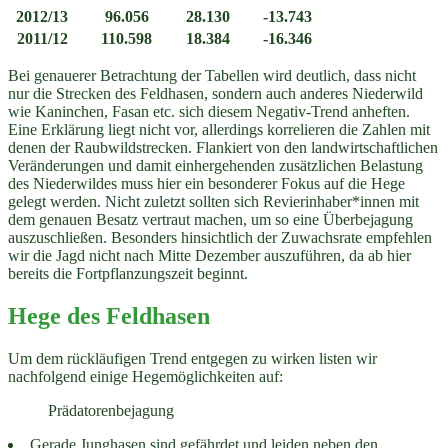
2012/13
96.056
28.130
-13.743
2011/12
110.598
18.384
-16.346
Bei genauerer Betrachtung der Tabellen wird deutlich, dass nicht
nur die Strecken des Feldhasen, sondern auch anderes Niederwild
wie Kaninchen, Fasan etc. sich diesem Negativ-Trend anheften.
Eine Erklärung liegt nicht vor, allerdings korrelieren die Zahlen mit
denen der Raubwildstrecken. Flankiert von den landwirtschaftlichen
Veränderungen und damit einhergehenden zusätzlichen Belastung
des Niederwildes muss hier ein besonderer Fokus auf die Hege
gelegt werden. Nicht zuletzt sollten sich Revierinhaber*innen mit
dem genauen Besatz vertraut machen, um so eine Überbejagung
auszuschließen. Besonders hinsichtlich der Zuwachsrate empfehlen
wir die Jagd nicht nach Mitte Dezember auszuführen, da ab hier
bereits die Fortpflanzungszeit beginnt.
Hege des Feldhasen
Um dem rückläufigen Trend entgegen zu wirken listen wir
nachfolgend einige Hegemöglichkeiten auf:
Prädatorenbejagung
Gerade Junghasen sind gefährdet und leiden neben den