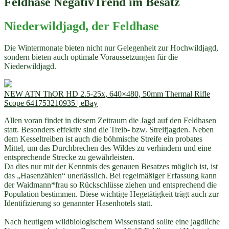
Feldhase NegativTrend im Besatz
Niederwildjagd, der Feldhase
Die Wintermonate bieten nicht nur Gelegenheit zur Hochwildjagd,
sondern bieten auch optimale Voraussetzungen für die
Niederwildjagd.
NEW ATN ThOR HD 2.5-25x, 640×480, 50mm Thermal Rifle
Scope 641753210935 | eBay
Allen voran findet in diesem Zeitraum die Jagd auf den Feldhasen
statt. Besonders effektiv sind die Treib- bzw. Streifjagden. Neben
dem Kesseltreiben ist auch die böhmische Streife ein probates
Mittel, um das Durchbrechen des Wildes zu verhindern und eine
entsprechende Strecke zu gewährleisten.
Da dies nur mit der Kenntnis des genauen Besatzes möglich ist, ist
das „Hasenzählen“ unerlässlich. Bei regelmäßiger Erfassung kann
der Waidmann*frau so Rückschlüsse ziehen und entsprechend die
Population bestimmen. Diese wichtige Hegetätigkeit trägt auch zur
Identifizierung so genannter Hasenhotels statt.
Nach heutigem wildbiologischem Wissenstand sollte eine jagdliche