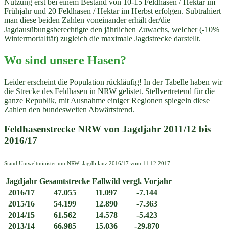
Nutzung erst bei einem Bestand von 10-15 Feldhasen / Hektar im
Frühjahr und 20 Feldhasen / Hektar im Herbst erfolgen. Subtrahiert
man diese beiden Zahlen voneinander erhält der/die
Jagdausübungsberechtigte den jährlichen Zuwachs, welcher (-10%
Wintermortalität) zugleich die maximale Jagdstrecke darstellt.
Wo sind unsere Hasen?
Leider erscheint die Population rückläufig! In der Tabelle haben wir
die Strecke des Feldhasen in NRW gelistet. Stellvertretend für die
ganze Republik, mit Ausnahme einiger Regionen spiegeln diese
Zahlen den bundesweiten Abwärtstrend.
Feldhasenstrecke NRW von Jagdjahr 2011/12 bis
2016/17
Stand Umweltministerium NRW: Jagdbilanz 2016/17 vom 11.12.2017
Jagdjahr
Gesamtstrecke
Fallwild
vergl. Vorjahr
2016/17
47.055
11.097
-7.144
2015/16
54.199
12.890
-7.363
2014/15
61.562
14.578
-5.423
2013/14
66.985
15.036
-29.870