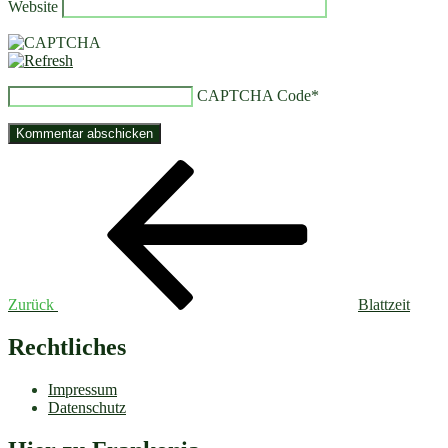
Website
CAPTCHA Code
*
Beitragsnavigation
Vorheriger
Beitrag
Zurück
Blattzeit
Rechtliches
Impressum
Datenschutz