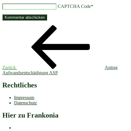
CAPTCHA Code
*
Beitragsnavigation
Vorheriger
Beitrag
Zurück
Antrag
Aufwandsentschädigung ASP
Rechtliches
Impressum
Datenschutz
Hier zu Frankonia