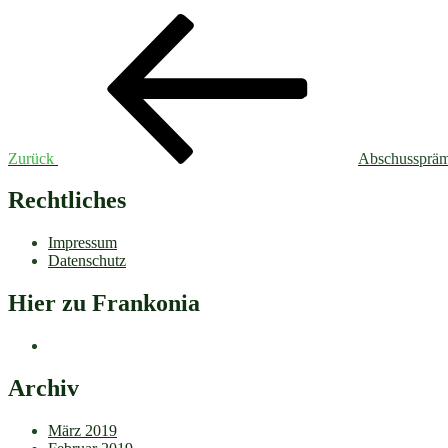
Beitragsnavigation
Vorheriger
Beitrag
Zurück
Abschussprä
Rechtliches
Impressum
Datenschutz
Hier zu Frankonia
Archiv
März 2019