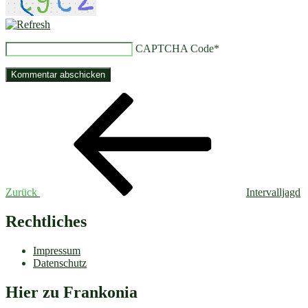
CAPTCHA Code
*
Beitragsnavigation
Vorheriger
Beitrag
Zurück
Intervalljagd
Rechtliches
Impressum
Datenschutz
Hier zu Frankonia