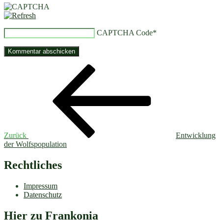
CAPTCHA Code
*
Beitragsnavigation
Vorheriger
Beitrag
Zurück
Entwicklung
der Wolfspopulation
Rechtliches
Impressum
Datenschutz
Hier zu Frankonia