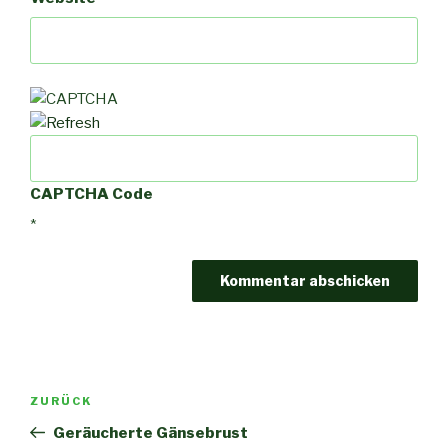
CAPTCHA Code
*
Beitragsnavigation
Vorheriger
ZURÜCK
Beitrag
Geräucherte Gänsebrust