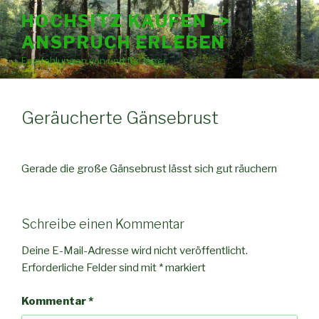
Zum
HOCHSITZ KAUFEN ->
Inhalt
ANSPRUCH ERLEBEN
springen
Empfehlungen von und für Jäger
Geräucherte Gänsebrust
Gerade die große Gänsebrust lässt sich gut räuchern
Schreibe einen Kommentar
Deine E-Mail-Adresse wird nicht veröffentlicht.
Erforderliche Felder sind mit
*
markiert
Kommentar
*